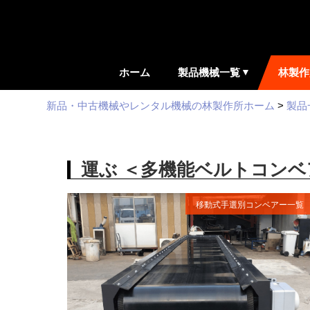
ホーム
製品機械一覧
林製作
新品・中古機械やレンタル機械の林製作所ホーム
>
製品
運ぶ ＜多機能ベルトコンベ
移動式手選別コンベアー一覧