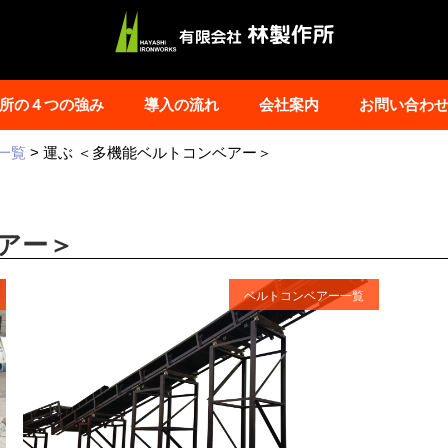
所の４つの強み
導入の流れ
会社案内
お問い合わ
一覧
>
運ぶ ＜多機能ベルトコンベアー＞
アー＞
ベルトコンベアー一覧