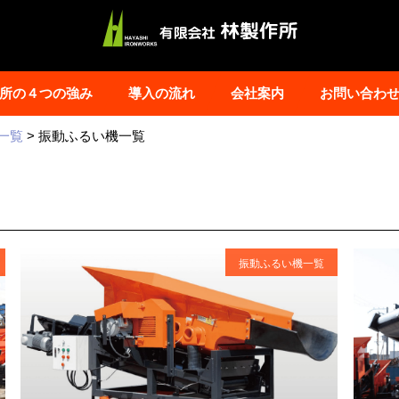
所の４つの強み
導入の流れ
会社案内
お問い合わ
一覧
>
振動ふるい機一覧
振動ふるい機一覧