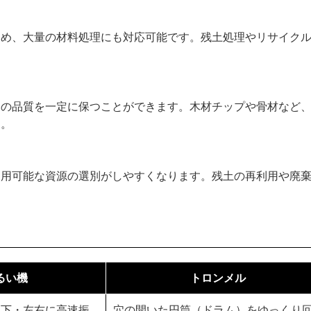
ため、大量の材料処理にも対応可能です。残土処理やリサイク
品の品質を一定に保つことができます。木材チップや骨材など
す。
利用可能な資源の選別がしやすくなります。残土の再利用や廃
るい機
トロンメル
上下・左右に高速振
穴の開いた円筒（ドラム）をゆっくり