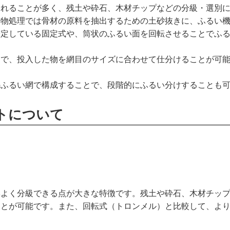
されることが多く、残土や砕石、木材チップなどの分級・選別
棄物処理では骨材の原料を抽出するための土砂抜きに、ふるい
安定している固定式や、筒状のふるい面を回転させることでふ
とで、投入した物を網目のサイズに合わせて仕分けることが可
のふるい網で構成することで、段階的にふるい分けすることも
トについて
率よく分級できる点が大きな特徴です。残土や砕石、木材チッ
ことが可能です。また、回転式（トロンメル）と比較して、よ