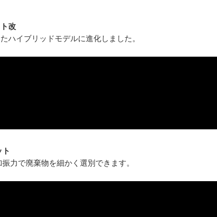
ット改
したハイブリッドモデルに進化しました。
ット
な加振力で廃棄物を細かく選別できます。