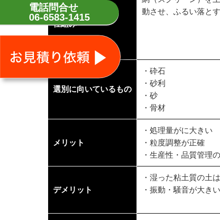
電話問合せ
動させ、ふるい落と
06-6583-1415
仕組み
・砕石
・砂利
選別に向いているもの
・砂
・骨材
・処理量がに大きい
メリット
・粒度調整が正確
・生産性・品質管理
・湿った粘土質の土
デメリット
・振動・騒音が大き