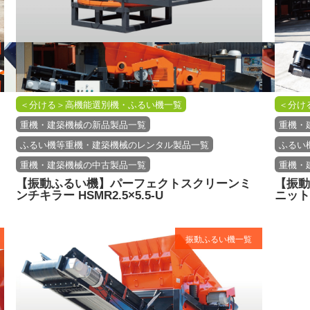
＜分ける＞高機能選別機・ふるい機一覧
＜分け
重機・建築機械の新品製品一覧
重機・
ふるい機等重機・建築機械のレンタル製品一覧
ふるい
重機・建築機械の中古製品一覧
重機・
【振動ふるい機】パーフェクトスクリーンミ
【振動
ンチキラー HSMR2.5×5.5-U
ニット 
振動ふるい機一覧